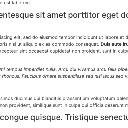
id est laborum.
entesque sit amet porttitor eget 
iscing elit, sed do eiusmod tempor incididunt ut labore et
boris nisi ut aliquip ex ea commodo consequat.
Duis aute ir
cepteur sint occaecat cupidatat non proident, sunt in culpa 
es mi tempus imperdiet nulla. Arcu dui vivamus arcu felis bi
 rhoncus. Faucibus ornare suspendisse sed nisi lacus sed vi
ssimos ducimus qui blanditiis praesentium voluptatum delen
non provident, similique sunt in culpa qui officia deserunt m
ongue quisque. Tristique senectu