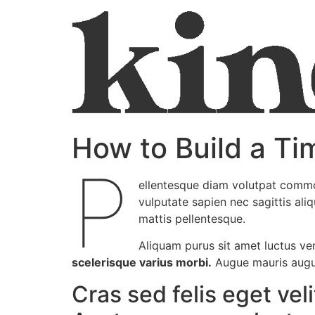
How to Build a Ti
P
ellentesque diam volutpat commod
vulputate sapien nec sagittis ali
mattis pellentesque.
Aliquam purus sit amet luctus ve
scelerisque varius morbi.
Augue mauris augue
Cras sed felis eget vel