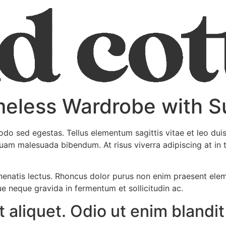
meless Wardrobe with S
o sed egestas. Tellus elementum sagittis vitae et leo dui
quam malesuada bibendum. At risus viverra adipiscing at in 
nenatis lectus. Rhoncus dolor purus non enim praesent elem
 neque gravida in fermentum et sollicitudin ac.
it aliquet. Odio ut enim bland