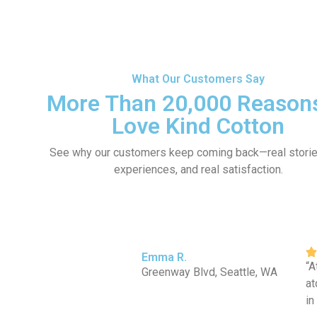
What Our Customers Say
More Than 20,000 Reasons
Love Kind Cotton
See why our customers keep coming back—real stories
experiences, and real satisfaction.
Emma R.
“A
Greenway Blvd, Seattle, WA
at
in