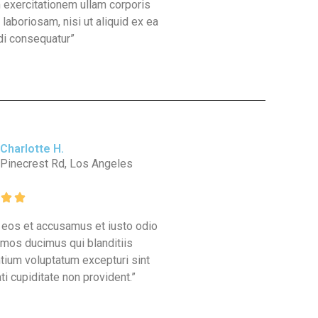
 exercitationem ullam corporis
 laboriosam, nisi ut aliquid ex ea
i consequatur”
Charlotte H.
Pinecrest Rd, Los Angeles
o eos et accusamus et iusto odio
imos ducimus qui blanditiis
tium voluptatum excepturi sint
i cupiditate non provident.”