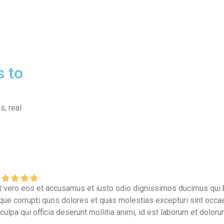
 to
, real
t vero eos et accusamus et iusto odio dignissimos ducimus qui b
que corrupti quos dolores et quas molestias excepturi sint occae
 culpa qui officia deserunt mollitia animi, id est laborum et doloru