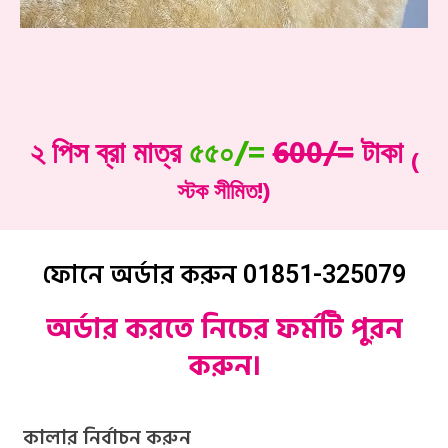
২ পিস ব্রা মাত্র
৫৫০/=
600/=
টাকা
(
স্টক সীমিত!)
ফোনে অর্ডার করুন
01851-325079
অর্ডার করতে নিচের ফর্মটি পুরন
করুন।
কালার নির্বাচন করুন