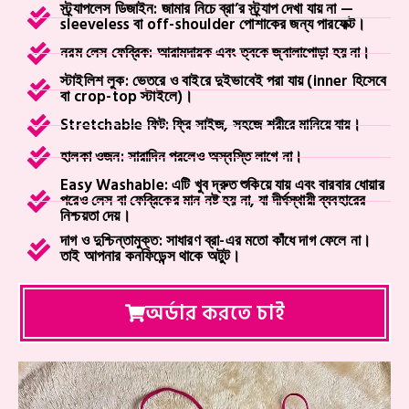
স্ট্র্যাপলেস ডিজাইন: জামার নিচে ব্রা’র স্ট্র্যাপ দেখা যায় না —
sleeveless বা off-shoulder পোশাকের জন্য পারফেক্ট।
নরম লেস ফেব্রিক: আরামদায়ক এবং ত্বকে জ্বালাপোড়া হয় না।
স্টাইলিশ লুক: ভেতরে ও বাইরে দুইভাবেই পরা যায় (inner হিসেবে
বা crop-top স্টাইলে)।
Stretchable ফিট: ফ্রি সাইজ, সহজে শরীরে মানিয়ে যায়।
হালকা ওজন: সারাদিন পরলেও অস্বস্তি লাগে না।
Easy Washable: এটি খুব দ্রুত শুকিয়ে যায় এবং বারবার ধোয়ার
পরেও লেস বা ফেব্রিকের মান নষ্ট হয় না, যা দীর্ঘস্থায়ী ব্যবহারের
নিশ্চয়তা দেয়।
দাগ ও দুশ্চিন্তামুক্ত: সাধারণ ব্রা-এর মতো কাঁধে দাগ ফেলে না।
তাই আপনার কনফিডেন্স থাকে অটুট।
অর্ডার করতে চাই