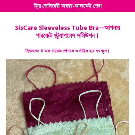
ফ্রি ডেলিভারী অফার-আজকেই শেষ!
SisCare Sleeveless Tube Bra—আপনার
পারফেক্ট স্ট্র্যাপলেস সলিউশন।
স্লিভলেস বা অফ-শোল্ডার পোশাকে ও স্টাইল হবে মন খুলে।