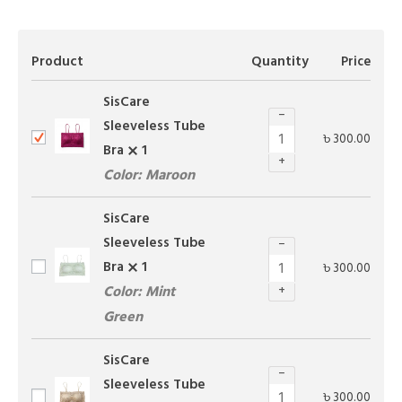
Product
Quantity
Price
SisCare
−
Sleeveless Tube
৳
300.00
Bra
1
+
Color: Maroon
SisCare
Sleeveless Tube
−
Bra
1
৳
300.00
Color: Mint
+
Green
SisCare
−
Sleeveless Tube
৳
300.00